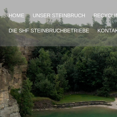
HOME
UNSER STEINBRUCH
RECYCLI
DIE SHF STEINBRUCHBETRIEBE
KONTA