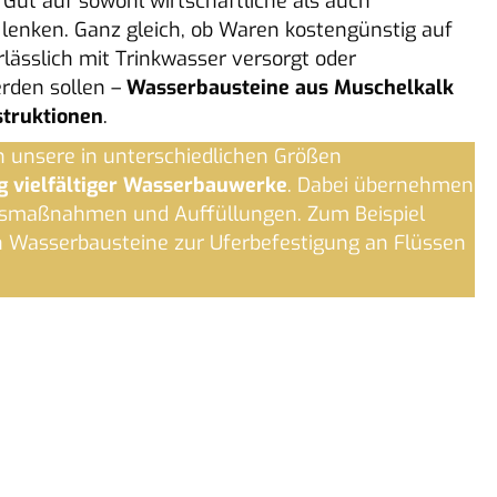
 Gut auf sowohl wirtschaftliche als auch
 lenken. Ganz gleich, ob Waren kostengünstig auf
lässlich mit Trinkwasser versorgt oder
erden sollen –
Wasserbausteine aus Muschelkalk
struktionen
.
h unsere in unterschiedlichen Größen
g vielfältiger Wasserbauwerke
. Dabei übernehmen
ngsmaßnahmen und Auffüllungen. Zum Beispiel
n Wasserbausteine zur Uferbefestigung an Flüssen