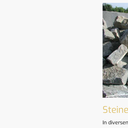
Stein
In divers