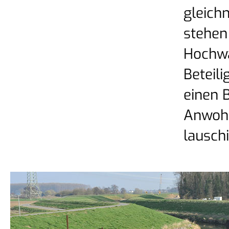
gleich
stehen
Hochwa
Beteil
einen B
Anwohn
lausch