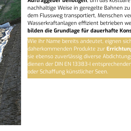
Auftraggeber benötigen
, um das kostbare
nachhaltige Weise in geregelte Bahnen zu
dem Flussweg transportiert, Menschen ver
Wasserkraftanlagen effizient betrieben w
bilden die Grundlage für dauerhafte Kon
Wie ihr Name bereits andeutet, eignen sic
daherkommenden Produkte zur
Errichtun
sie ebenso zuverlässig diverse Abdichtu
dienen der DIN EN 13383-I entsprechende
oder Schaffung künstlicher Seen.