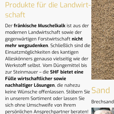
Produkte für die Landwirt­
schaft
Der
fränkische Muschelkalk
ist aus der
modernen Landwirtschaft sowie der
gegenwärtigen Forstwirtschaft
nicht
mehr wegzudenken
. Schließlich sind die
Einsatzmöglichkeiten des kantigen
Alleskönners genauso vielseitig wie der
Werkstoff selbst. Vom Düngemittel bis
zur Steinmauer – die
SHF bietet eine
Fülle wirtschaftlicher sowie
nachhaltiger Lösungen
, die nahezu
Sand
keine Wünsche offenlassen. Stöbern Sie
in unserem Sortiment oder lassen Sie
Brechsand
sich ohne Umschweife von Ihrem
persönlichen Ansprechpartner beraten!