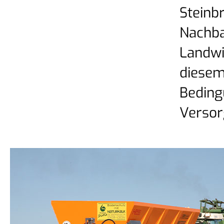
Steinb
Nachba
Landwi
diesem
Beding
Versor