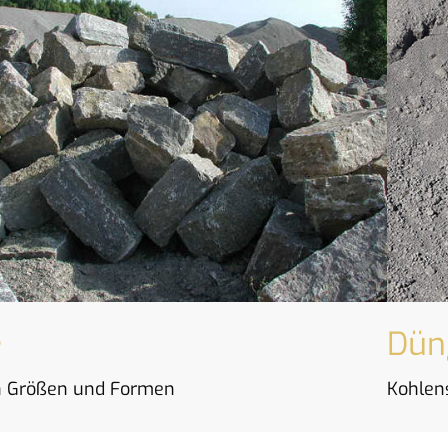
e
Dün
en Größen und Formen
Kohlen