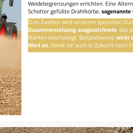
Weidebegrenzungen errichten. Eine Alter
Schotter gefüllte Drahtkörbe,
sogenannte
Zum Zweiten wird unserem speziellen Dün
Zusammensetzung ausgezeichnete
, das 
Stärken bescheinigt. Beispielsweise
wirkt 
Wert an
, damit sie auch in Zukunft noch F