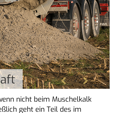
aft
 wenn nicht beim Muschelkalk
ßlich geht ein Teil des im