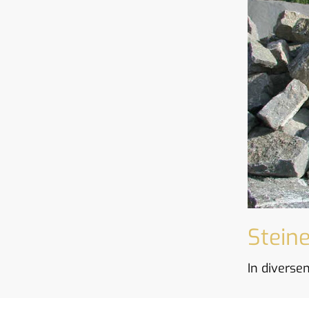
Stein
In divers