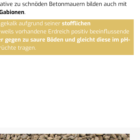
native zu schnöden Betonmauern bilden auch mit
 Gabionen
.
gekalk aufgrund seiner
stofflichen
jeweils vorhandene Erdreich positiv beeinflussende
er gegen zu saure Böden und gleicht diese im pH-
rüchte tragen.